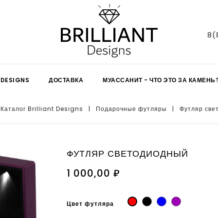
8(
 DESIGNS
ДОСТАВКА
МУАССАНИТ - ЧТО ЭТО ЗА КАМЕНЬ
Каталог Brilliant Designs
Подарочные футляры
Футляр све
ФУТЛЯР СВЕТОДИОДНЫЙ
1 000,00 ₽
чёрный
синий
фиолетовый
красный
Цвет футляра