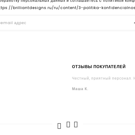
 обработку персональных данных и соглашаетесь c политикой кон
ttps://brilliantdesigns.ru/ru/content/3-politika-konfidencialnos
ОТЗЫВЫ ПОКУПАТЕЛЕЙ
Честный, приятный персонал. 
Маша К.