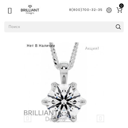
0

8(800)700-32-35
Нет В Наличии
Акция!

