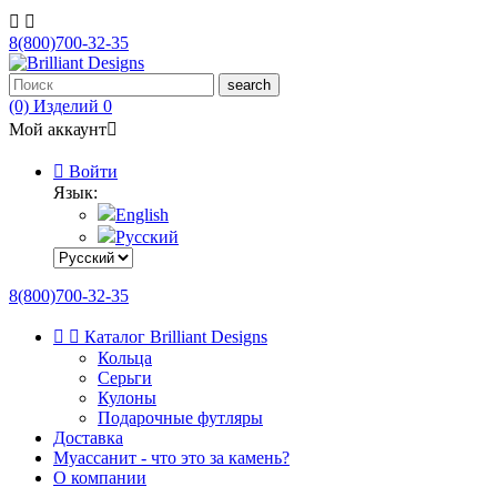


8(800)700-32-35
search
(0) Изделий
0
Мой аккаунт


Войти
Язык:
English
Русский
8(800)700-32-35


Каталог Brilliant Designs
Кольца
Серьги
Кулоны
Подарочные футляры
Доставка
Муассанит - что это за камень?
О компании