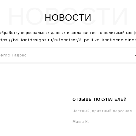
НОВОСТИ
НОВОСТИ
 обработку персональных данных и соглашаетесь c политикой кон
ttps://brilliantdesigns.ru/ru/content/3-politika-konfidencialnos
ОТЗЫВЫ ПОКУПАТЕЛЕЙ
Честный, приятный персонал. 
Маша К.